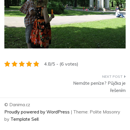
4.8/5 - (6 votes)
Navigace
Nemáte peníze? Půjčka je
pro
řešením
příspěvek
© Danima.cz
Proudly powered by WordPress
|
Theme: Polite Masonry
by
Template Sell
.