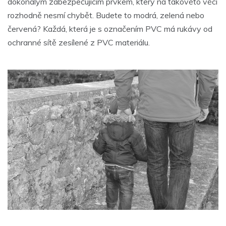
dokonalým zabezpečujícím prvkem, který na takovéto věci
rozhodně nesmí chybět. Budete to modrá, zelená nebo
červená? Každá, která je s označením PVC má rukávy od
ochranné sítě zesílené z PVC materiálu.