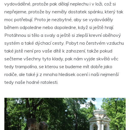
vydováděné, protože pak dělají neplechu i v loži, což si
nepřejeme, protože by neměly dostatek spánku, který tak
moc potřebují. Proto je nezbytné, aby se vydováděly
během odpoledne nebo dopoledne, když si ještě hrají.
Protáhnou si tělo a svaly a ještě si zlepší krevní oběhový
systém a také dýchací cesty. Pobyt na čerstvém vzduchu
také jistě není pro vaše dítě k zahození, takže pokud
sečteme všechny tyto klady, pak nám vyjde skvělá věc
tedy trampolína, se kterou se budeme mít dobře jako
rodiče, ale také ji z mnoha hledisek ocení i naši nejmenší
tedy naše hodné ratolesti.