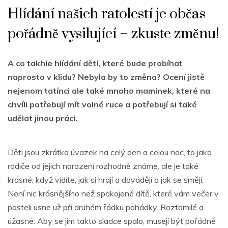
Hlídání našich ratolestí je občas
pořádně vysilující – zkuste změnu!
A co takhle hlídání dětí, které bude probíhat
naprosto v klidu? Nebyla by to změna? Ocení jistě
nejenom tatínci ale také mnoho maminek, které na
chvíli potřebují mít volné ruce a potřebují si také
udělat jinou práci.
Děti jsou zkrátka úvazek na celý den a celou noc, to jako
rodiče od jejich narození rozhodně známe, ale je také
krásné, když vidíte, jak si hrají a dovádějí a jak se smějí.
Není nic krásnějšího než spokojené dítě, které vám večer v
posteli usne už při druhém řádku pohádky. Roztomilé a
úžasné. Aby se jim takto sladce spalo, musejí být pořádně