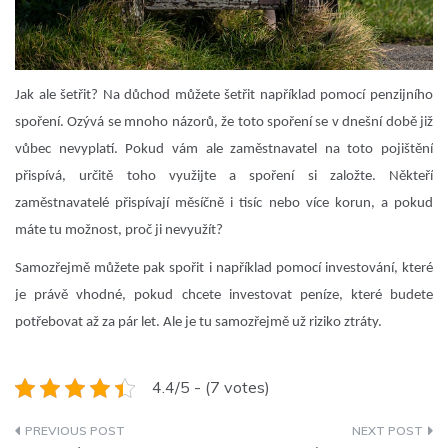
Jak ale šetřit? Na důchod můžete šetřit například pomocí penzijního
spoření. Ozývá se mnoho názorů, že toto spoření se v dnešní době již
vůbec nevyplatí. Pokud vám ale zaměstnavatel na toto pojištění
přispívá, určitě toho využijte a spoření si založte. Někteří
zaměstnavatelé přispívají měsíčně i tisíc nebo více korun, a pokud
máte tu možnost, proč ji nevyužít?
Samozřejmě můžete pak spořit i například pomocí investování, které
je právě vhodné, pokud chcete investovat peníze, které budete
potřebovat až za pár let. Ale je tu samozřejmě už riziko ztráty.
4.4/5 - (7 votes)
Navigace