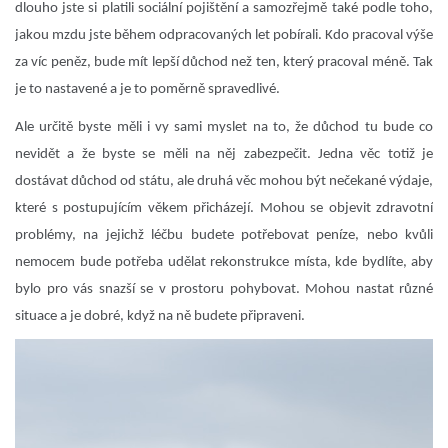
dlouho jste si platili sociální pojištění a samozřejmě také podle toho,
jakou mzdu jste během odpracovaných let pobírali. Kdo pracoval výše
za víc peněz, bude mít lepší důchod než ten, který pracoval méně. Tak
je to nastavené a je to poměrně spravedlivé.
Ale určitě byste měli i vy sami myslet na to, že důchod tu bude co
nevidět a že byste se měli na něj zabezpečit. Jedna věc totiž je
dostávat důchod od státu, ale druhá věc mohou být nečekané výdaje,
které s postupujícím věkem přicházejí. Mohou se objevit zdravotní
problémy, na jejichž léčbu budete potřebovat peníze, nebo kvůli
nemocem bude potřeba udělat rekonstrukce místa, kde bydlíte, aby
bylo pro vás snazší se v prostoru pohybovat. Mohou nastat různé
situace a je dobré, když na ně budete připraveni.