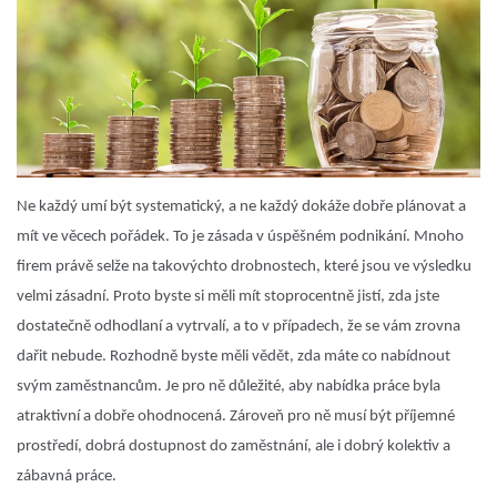
Ne každý umí být systematický, a ne každý dokáže dobře plánovat a
mít ve věcech pořádek. To je zásada v úspěšném podnikání. Mnoho
firem právě selže na takovýchto drobnostech, které jsou ve výsledku
velmi zásadní. Proto byste si měli mít stoprocentně jistí, zda jste
dostatečně odhodlaní a vytrvalí, a to v případech, že se vám zrovna
dařit nebude.
Rozhodně byste měli vědět, zda máte co nabídnout
svým zaměstnancům. Je pro ně důležité, aby nabídka práce byla
atraktivní a dobře ohodnocená. Zároveň pro ně musí být příjemné
prostředí, dobrá dostupnost do zaměstnání, ale i dobrý kolektiv a
zábavná práce.