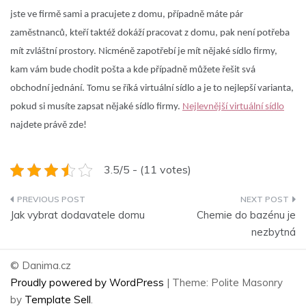
jste ve firmě sami a pracujete z domu, případně máte pár
zaměstnanců, kteří taktéž dokáží pracovat z domu, pak není potřeba
mít zvláštní prostory. Nicméně zapotřebí je mít nějaké sídlo firmy,
kam vám bude chodit pošta a kde případně můžete řešit svá
obchodní jednání. Tomu se říká virtuální sídlo a je to nejlepší varianta,
pokud si musíte zapsat nějaké sídlo firmy.
Nejlevnější virtuální sídlo
najdete právě zde!
3.5/5 - (11 votes)
Navigace
Jak vybrat dodavatele domu
Chemie do bazénu je
pro
nezbytná
příspěvek
© Danima.cz
Proudly powered by WordPress
|
Theme: Polite Masonry
by
Template Sell
.